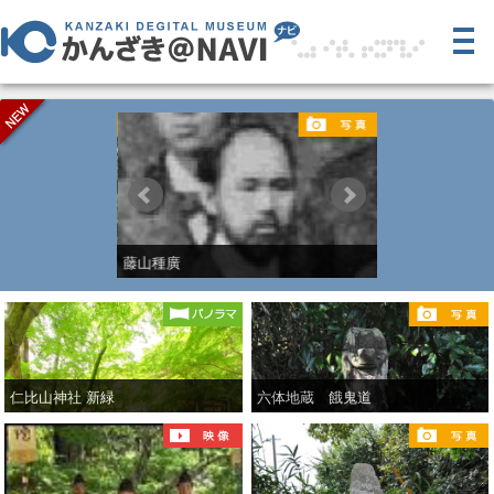
藤山種廣
脊振小学校の石
仁比山神社 新緑
六体地蔵 餓鬼道