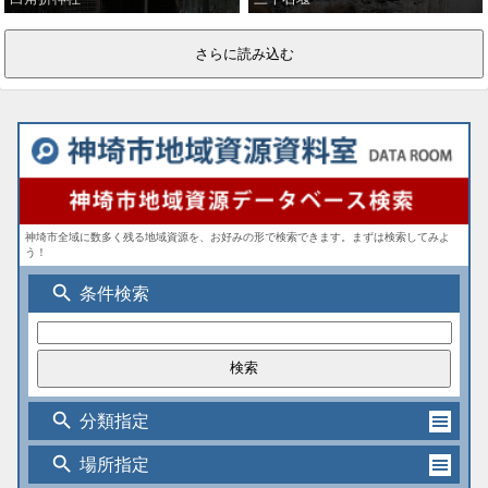
神埼市全域に数多く残る地域資源を、お好みの形で検索できます。まずは検索してみよ
う！
search
条件検索
search
分類指定
search
場所指定