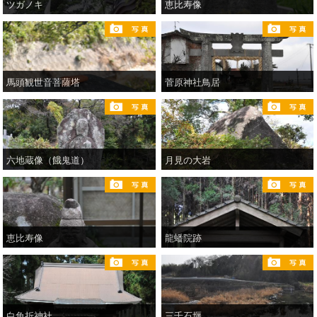
ツガノキ
恵比寿像
馬頭観世音菩薩塔
菅原神社鳥居
六地蔵像（餓鬼道）
月見の大岩
恵比寿像
龍蟠院跡
白角折神社
三千石堰