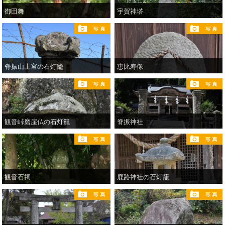
御田舞
宇賀神塔
脊振山上宮の石灯籠
恵比寿像
観音峠磨崖仏の石灯籠
脊振神社
観音石祠
鹿路神社の石灯籠