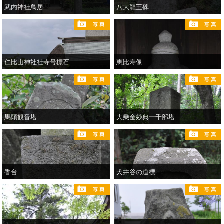
武内神社鳥居
八大龍王碑
仁比山神社社寺号標石
恵比寿像
馬頭観音塔
大乗金妙典一千部塔
香台
犬井谷の道標