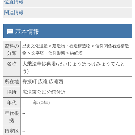
keyboard_arrow_down
位置情報
keyboard_arrow_down
関連情報
speaker_notes
基本情報
資料の
歴史文化遺産 > 建造物・石造構造物 > 信仰関係石造構造
分類
物 > 文字塔・信仰形態 > 納経塔
名称
大乗法華妙典塔(だいじょうほっけみょうてんと
う)
所在地
脊振町 広滝 広滝西
場所
広滝東公民分館付近
年代
-- --年 (0年)
年代根
--
拠
指定区
--