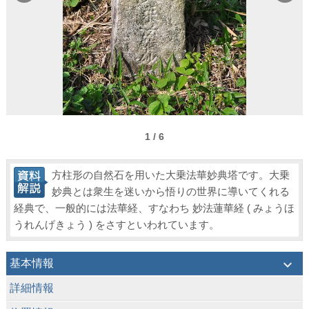
1 / 6
方柱形の自然石を用いた大乗法華妙典塔です。大乗
妙典とは衆生を迷いから悟りの世界に導いてくれる
経典で、一般的には法華経、すなわち 妙法蓮華経 ( みょうほ
うれんげきょう ) をさすといわれています。
keyboard_arrow_down
基本情報
keyboard_arrow_down
詳細情報