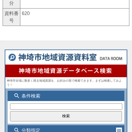
分
資料番
620
号
神埼市全域に数多く残る地域資源を、お好みの形で検索できます。まずは検索してみよ
う！
search
条件検索
search
分類指定