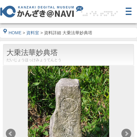
HOME
>
資料室
> 資料詳細 大乗法華妙典塔
大乗法華妙典塔
だいじょうほっけみょうてんとう