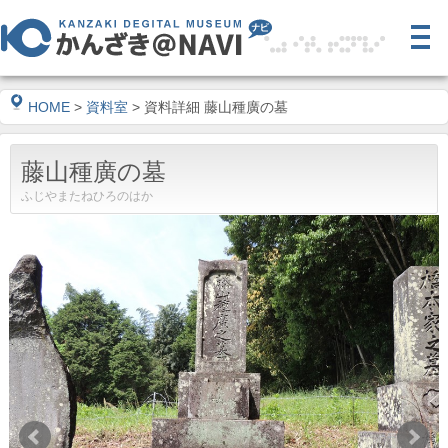
HOME
>
資料室
> 資料詳細 藤山種廣の墓
藤山種廣の墓
ふじやまたねひろのはか