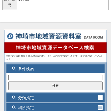
号
神埼市全域に数多く残る地域資源を、お好みの形で検索できます。まずは検索してみよ
う！
search
条件検索
search
分類指定
search
場所指定