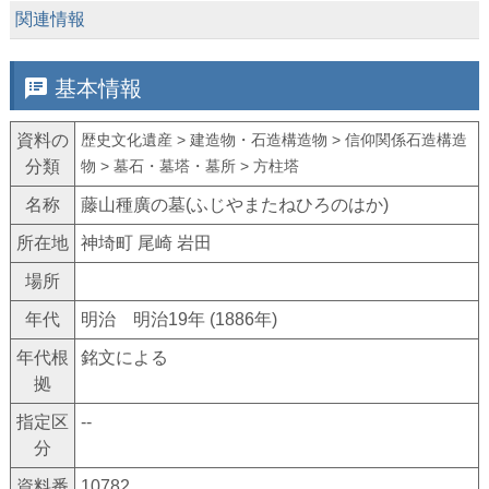
keyboard_arrow_down
関連情報
speaker_notes
基本情報
資料の
歴史文化遺産 > 建造物・石造構造物 > 信仰関係石造構造
分類
物 > 墓石・墓塔・墓所 > 方柱塔
名称
藤山種廣の墓(ふじやまたねひろのはか)
所在地
神埼町 尾崎 岩田
場所
年代
明治 明治19年 (1886年)
年代根
銘文による
拠
指定区
--
分
資料番
10782