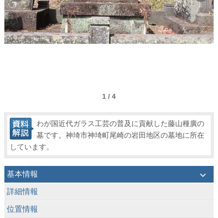
1 / 4
わが国近代ガラス工芸の普及に貢献した藤山種廣の
墓です。神埼市神埼町尾崎の岩田地区の墓地に所在
しています。
keyboard_arrow_down
基本情報
keyboard_arrow_down
詳細情報
keyboard_arrow_down
位置情報