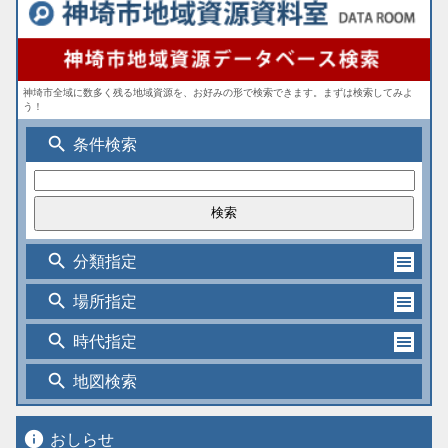
神埼市全域に数多く残る地域資源を、お好みの形で検索できます。まずは検索してみよ
う！
search
条件検索
search
分類指定
search
場所指定
search
時代指定
search
地図検索
info
おしらせ