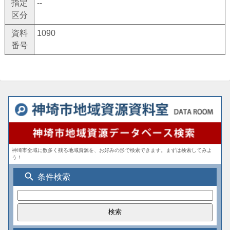
指定
--
区分
資料
1090
番号
神埼市全域に数多く残る地域資源を、お好みの形で検索できます。まずは検索してみよ
う！
search
条件検索