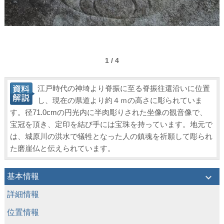
1 / 4
江戸時代の神埼より脊振に至る脊振往還沿いに位置
し、現在の県道より約４ｍの高さに彫られていま
す。径71.0cmの円光内に半肉彫りされた坐像の観音像で、
宝冠を頂き、定印を結び手には宝珠を持っています。地元で
は、城原川の洪水で犠牲となった人の鎮魂を祈願して彫られ
た磨崖仏と伝えられています。
keyboard_arrow_down
基本情報
keyboard_arrow_down
詳細情報
keyboard_arrow_down
位置情報