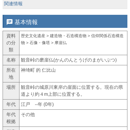
keyboard_arrow_down
関連情報
speaker_notes
基本情報
資料
歴史文化遺産 > 建造物・石造構造物 > 信仰関係石造構造
の分
物 > 石像・像塔 > 摩崖仏
類
名称
観音峠の磨崖仏(かんのんとうげのまがいぶつ)
所在
神埼町 的 仁比山
地
場所
観音峠の城原川東岸の崖面に位置する。現在の県
道より約４m上部に位置する。
年代
江戸 --年 (0年)
年代
その他
根拠