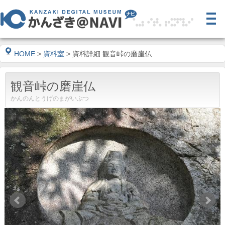
HOME
>
資料室
> 資料詳細 観音峠の磨崖仏
観音峠の磨崖仏
かんのんとうげのまがいぶつ