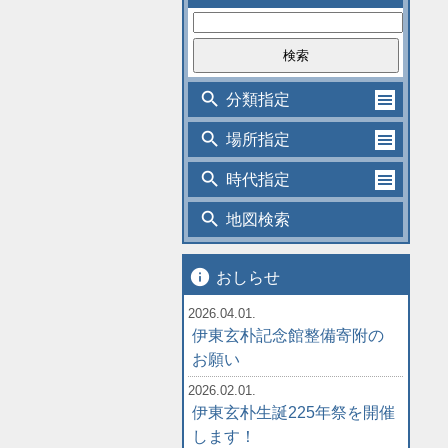
search
分類指定
search
場所指定
search
時代指定
search
地図検索
info
おしらせ
2026.04.01.
伊東玄朴記念館整備寄附の
お願い
2026.02.01.
伊東玄朴生誕225年祭を開催
します！