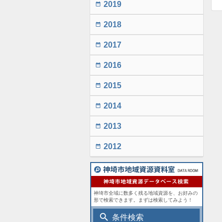
2019
date_range
2018
date_range
2017
date_range
2016
date_range
2015
date_range
2014
date_range
2013
date_range
2012
date_range
神埼市全域に数多く残る地域資源を、お好みの
形で検索できます。まずは検索してみよう！
search
条件検索