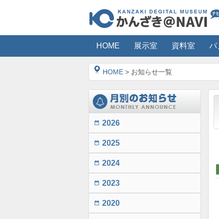
HOME
展示室
資料室
パ
HOME
> お知らせ一覧
2026
date_range
2025
date_range
2024
date_range
2023
date_range
2020
date_range