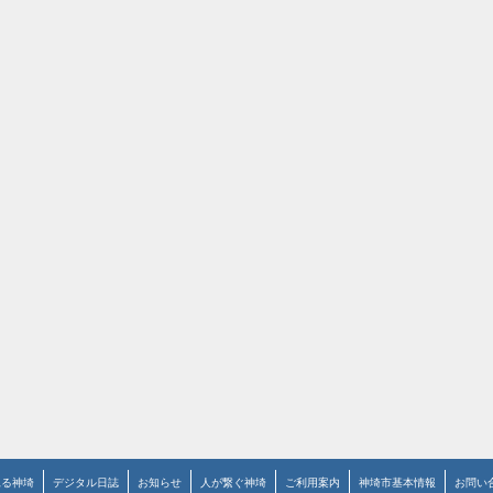
見る神埼
デジタル日誌
お知らせ
人が繋ぐ神埼
ご利用案内
神埼市基本情報
お問い