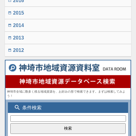
2016
date_range
2015
date_range
2014
date_range
2013
date_range
2012
date_range
神埼市全域に数多く残る地域資源を、お好みの形で検索できます。まずは検索してみよ
う！
search
条件検索