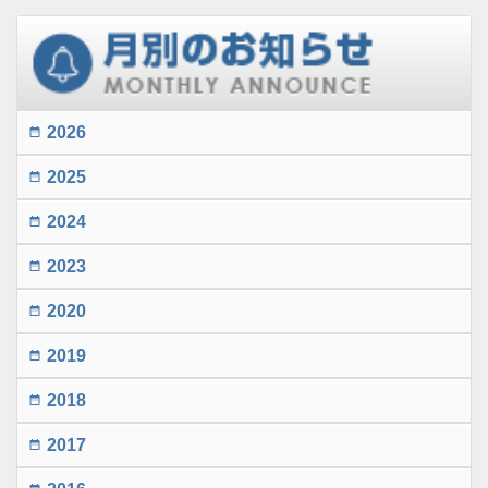
2026
date_range
2025
date_range
2024
date_range
2023
date_range
2020
date_range
2019
date_range
2018
date_range
2017
date_range