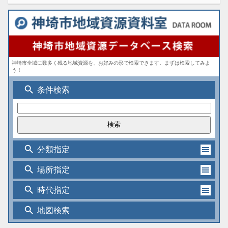
神埼市全域に数多く残る地域資源を、お好みの形で検索できます。まずは検索してみよ
う！
search
条件検索
search
分類指定
search
場所指定
search
時代指定
search
地図検索