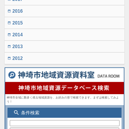
2016
date_range
2015
date_range
2014
date_range
2013
date_range
2012
date_range
神埼市全域に数多く残る地域資源を、お好みの形で検索できます。まずは検索してみよ
う！
search
条件検索