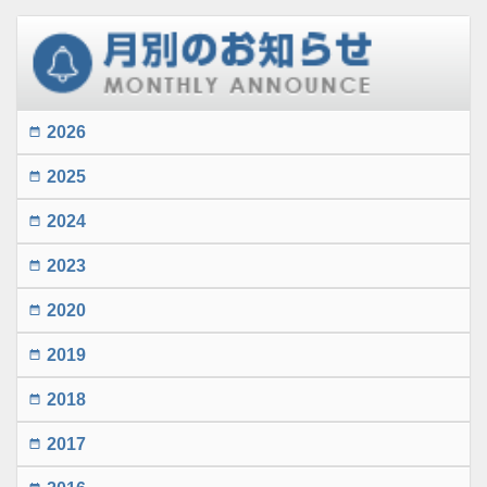
2026
date_range
2025
date_range
2024
date_range
2023
date_range
2020
date_range
2019
date_range
2018
date_range
2017
date_range