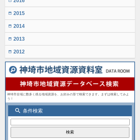
2016
date_range
2015
date_range
2014
date_range
2013
date_range
2012
date_range
神埼市全域に数多く残る地域資源を、お好みの形で検索できます。まずは検索してみよ
う！
search
条件検索