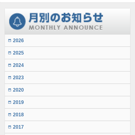
2026
date_range
2025
date_range
2024
date_range
2023
date_range
2020
date_range
2019
date_range
2018
date_range
2017
date_range