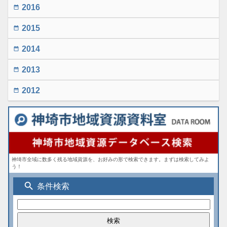
2016
date_range
2015
date_range
2014
date_range
2013
date_range
2012
date_range
神埼市全域に数多く残る地域資源を、お好みの形で検索できます。まずは検索してみよ
う！
search
条件検索