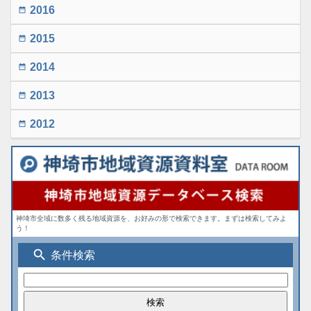
2016
date_range
2015
date_range
2014
date_range
2013
date_range
2012
date_range
神埼市全域に数多く残る地域資源を、お好みの形で検索できます。まずは検索してみよ
う！
search
条件検索