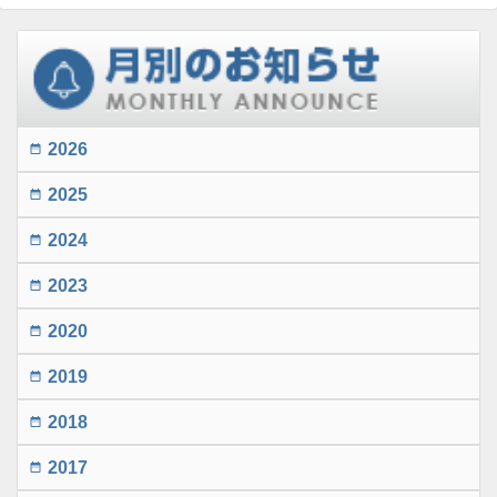
2026
date_range
2025
date_range
2024
date_range
2023
date_range
2020
date_range
2019
date_range
2018
date_range
2017
date_range