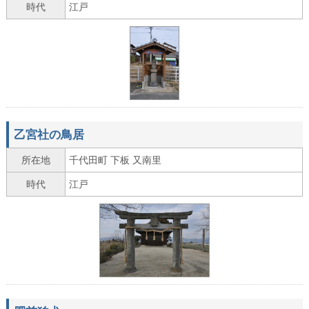
時代
江戸
乙宮社の鳥居
所在地
千代田町 下板 又南里
時代
江戸