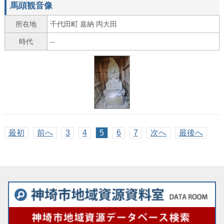
馬頭観音像
所在地
千代田町 嘉納 丙大田
時代
--
最初
前へ
3
4
5
6
7
次へ
最後へ