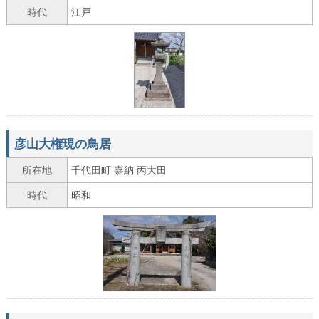
時代
江戸
彦山大権現の鳥居
所在地
千代田町 嘉納 丙大田
時代
昭和