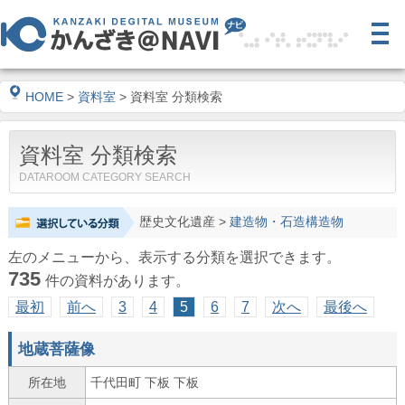
HOME
>
資料室
> 資料室 分類検索
資料室 分類検索
DATAROOM CATEGORY SEARCH
歴史文化遺産
>
建造物・石造構造物
左のメニューから、表示する分類を選択できます。
735
件の資料があります。
最初
前へ
3
4
5
6
7
次へ
最後へ
地蔵菩薩像
所在地
千代田町 下板 下板