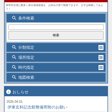
神埼市全域に数多く残る地域資源を、お好みの形で検索できます。まずは検索してみよ
う！
search
条件検索
search
分類指定
search
場所指定
search
時代指定
search
地図検索
info
おしらせ
2026.04.01.
伊東玄朴記念館整備寄附のお願い