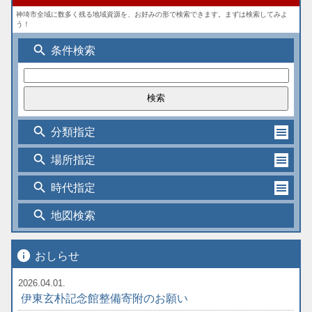
神埼市全域に数多く残る地域資源を、お好みの形で検索できます。まずは検索してみよ
う！
search
条件検索
search
分類指定
search
場所指定
search
時代指定
search
地図検索
info
おしらせ
2026.04.01.
伊東玄朴記念館整備寄附のお願い