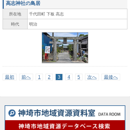
高志神社の鳥居
所在地
千代田町 下板 高志
時代
明治
最初
前へ
1
2
3
4
5
次へ
最後へ