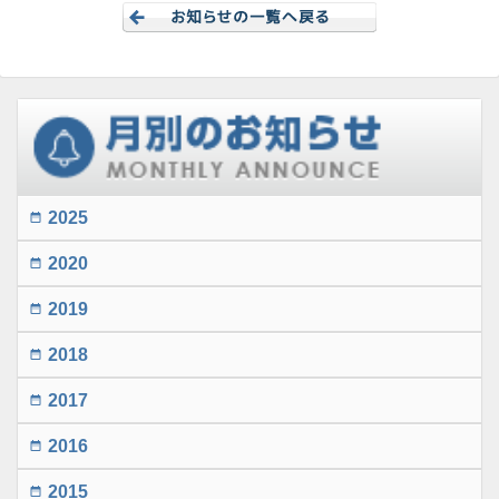
2025
date_range
2020
date_range
2019
date_range
2018
date_range
2017
date_range
2016
date_range
2015
date_range