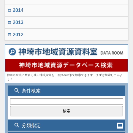
2014
date_range
2013
date_range
2012
date_range
神埼市全域に数多く残る地域資源を、お好みの形で検索できます。まずは検索してみよ
う！
search
条件検索
search
分類指定