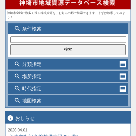
神埼市全域に数多く残る地域資源を、お好みの形で検索できます。まずは検索してみよ
う！
search
条件検索
search
分類指定
search
場所指定
search
時代指定
search
地図検索
info
おしらせ
2026.04.01.