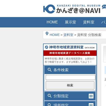
HOME
展示室
資料室
パ
HOME
>
資料室
> 資料室 分類検索
神埼市全域に数多く残る地域資源を、お好みの
形で検索できます。まずは検索してみよう！
search
条件検索
search
分類指定
search
場所指定