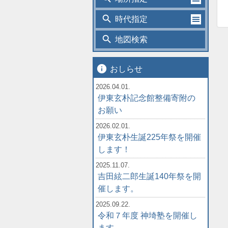
search
時代指定
search
地図検索
info
おしらせ
2026.04.01.
伊東玄朴記念館整備寄附の
お願い
2026.02.01.
伊東玄朴生誕225年祭を開催
します！
2025.11.07.
吉田絃二郎生誕140年祭を開
催します。
2025.09.22.
令和７年度 神埼塾を開催し
ます。