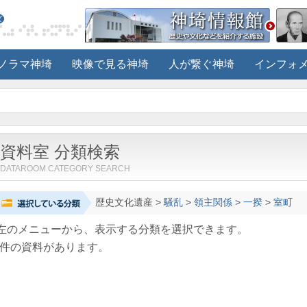
ノラマ神埼
映像で見る神埼
人が繋ぐ神埼
インフォ
資料室 分類検索
DATAROOM CATEGORY SEARCH
歴史文化遺産
>
騒乱
>
領主関係
>
一揆
>
室町
左のメニューから、表示する分類を選択できます。
件の資料があります。