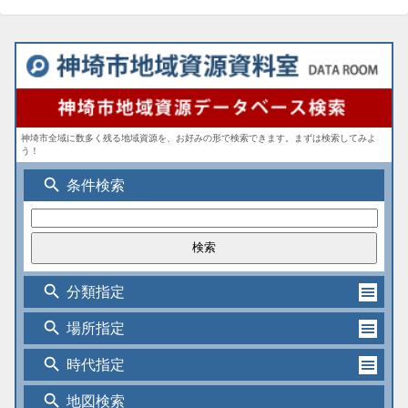
神埼市全域に数多く残る地域資源を、お好みの形で検索できます。まずは検索してみよ
う！
search
条件検索
search
分類指定
search
場所指定
search
時代指定
search
地図検索