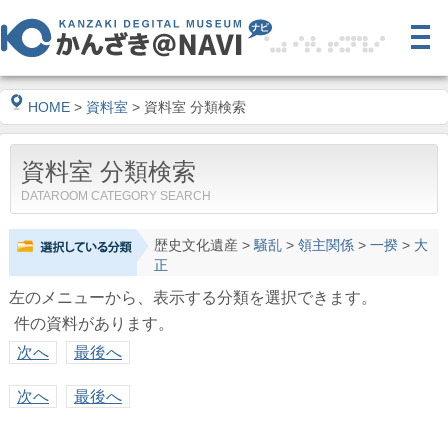
HOME
>
資料室
> 資料室 分類検索
資料室 分類検索
DATAROOM CATEGORY SEARCH
歴史文化遺産
>
騒乱
>
領主関係
>
一揆
>
大
正
左のメニューから、表示する分類を選択できます。
件の資料があります。
次へ
最後へ
次へ
最後へ