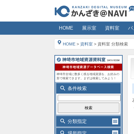
HOME
展示室
資料室
パ
HOME
>
資料室
> 資料室 分類検索
神埼市全域に数多く残る地域資源を、お好みの
形で検索できます。まずは検索してみよう！
search
条件検索
search
分類指定
search
場所指定