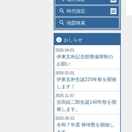
search
時代指定
search
地図検索
info
おしらせ
2026.04.01.
伊東玄朴記念館整備寄附の
お願い
2026.02.01.
伊東玄朴生誕225年祭を開催
します！
2025.11.07.
吉田絃二郎生誕140年祭を開
催します。
2025.09.22.
令和７年度 神埼塾を開催し
ます。