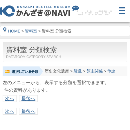
HOME
>
資料室
> 資料室 分類検索
資料室 分類検索
DATAROOM CATEGORY SEARCH
歴史文化遺産
>
騒乱
>
領主関係
>
争論
左のメニューから、表示する分類を選択できます。
件の資料があります。
次へ
最後へ
次へ
最後へ