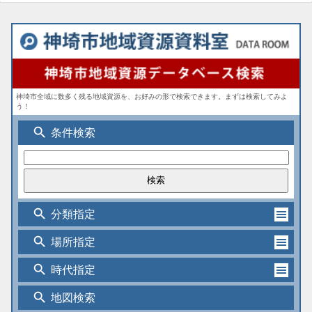
神埼市全域に数多く残る地域資源を、お好みの形で検索できます。まずは検索してみよ
う！
search
条件検索
search
分類指定
search
場所指定
search
時代指定
search
地図検索