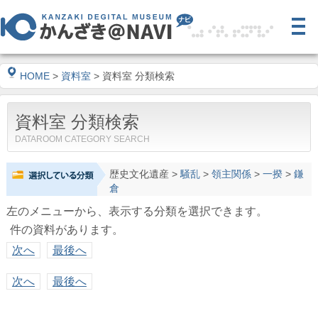
HOME
>
資料室
> 資料室 分類検索
資料室 分類検索
DATAROOM CATEGORY SEARCH
歴史文化遺産
>
騒乱
>
領主関係
>
一揆
>
鎌
倉
左のメニューから、表示する分類を選択できます。
件の資料があります。
次へ
最後へ
次へ
最後へ