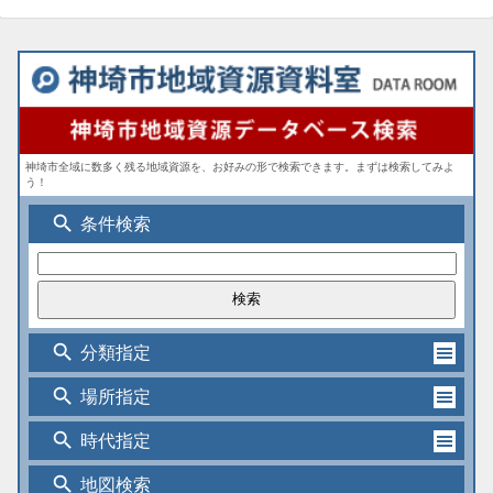
神埼市全域に数多く残る地域資源を、お好みの形で検索できます。まずは検索してみよ
う！
search
条件検索
search
分類指定
search
場所指定
search
時代指定
search
地図検索