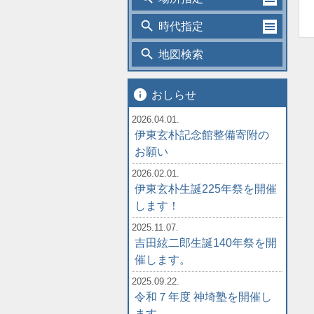
search
時代指定
search
地図検索
info
おしらせ
2026.04.01.
伊東玄朴記念館整備寄附の
お願い
2026.02.01.
伊東玄朴生誕225年祭を開催
します！
2025.11.07.
吉田絃二郎生誕140年祭を開
催します。
2025.09.22.
令和７年度 神埼塾を開催し
ます。