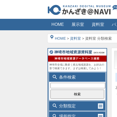
HOME
展示室
資料室
パ
HOME
>
資料室
> 資料室 分類検索
神埼市全域に数多く残る地域資源を、お好みの
形で検索できます。まずは検索してみよう！
search
条件検索
search
分類指定
search
場所指定