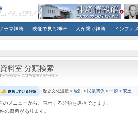
ノラマ神埼
映像で見る神埼
人が繋ぐ神埼
インフォ
資料室 分類検索
DATAROOM CATEGORY SEARCH
歴史文化遺産
>
騒乱
>
民衆関係
>
一揆
>
安土
左のメニューから、表示する分類を選択できます。
件の資料があります。