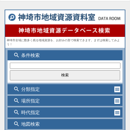
神埼市全域に数多く残る地域資源を、お好みの形で検索できます。まずは検索してみよ
う！
search
条件検索
search
分類指定
search
場所指定
search
時代指定
search
地図検索