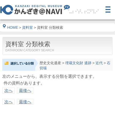
HOME
>
資料室
> 資料室 分類検索
資料室 分類検索
DATAROOM CATEGORY SEARCH
歴史文化遺産
>
埋蔵文化財 遺跡
>
近代
>
石
切場
左のメニューから、表示する分類を選択できます。
件の資料があります。
次へ
最後へ
次へ
最後へ