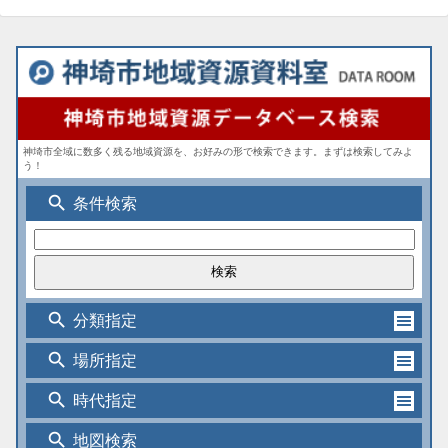
神埼市全域に数多く残る地域資源を、お好みの形で検索できます。まずは検索してみよ
う！
search
条件検索
search
分類指定
search
場所指定
search
時代指定
search
地図検索