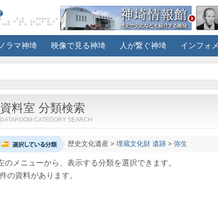
ノラマ神埼
映像で見る神埼
人が繋ぐ神埼
インフォ
資料室 分類検索
DATAROOM CATEGORY SEARCH
歴史文化遺産
>
埋蔵文化財 遺跡
>
弥生
左のメニューから、表示する分類を選択できます。
件の資料があります。