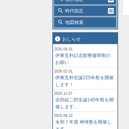
search
時代指定
search
地図検索
info
おしらせ
2026.04.01.
伊東玄朴記念館整備寄附の
お願い
2026.02.01.
伊東玄朴生誕225年祭を開催
します！
2025.11.07.
吉田絃二郎生誕140年祭を開
催します。
2025.09.22.
令和７年度 神埼塾を開催し
ます。