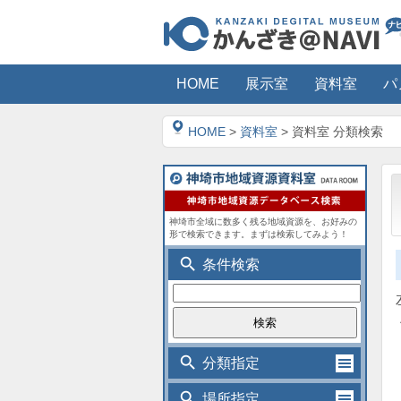
HOME
展示室
資料室
パ
HOME
>
資料室
> 資料室 分類検索
神埼市全域に数多く残る地域資源を、お好みの
形で検索できます。まずは検索してみよう！
search
条件検索
search
分類指定
search
場所指定