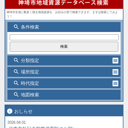
神埼市全域に数多く残る地域資源を、お好みの形で検索できます。まずは検索してみよ
う！
search
条件検索
search
分類指定
search
場所指定
search
時代指定
search
地図検索
info
おしらせ
2026.04.01.