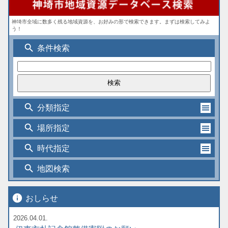
神埼市全域に数多く残る地域資源を、お好みの形で検索できます。まずは検索してみよ
う！
search
条件検索
search
分類指定
search
場所指定
search
時代指定
search
地図検索
info
おしらせ
2026.04.01.