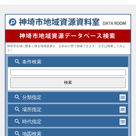
神埼市全域に数多く残る地域資源を、お好みの形で検索できます。まずは検索してみよ
う！
search
条件検索
search
分類指定
search
場所指定
search
時代指定
search
地図検索