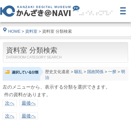
HOME
>
資料室
> 資料室 分類検索
資料室 分類検索
DATAROOM CATEGORY SEARCH
歴史文化遺産
>
騒乱
>
国政関係
>
一揆
>
明
治
左のメニューから、表示する分類を選択できます。
件の資料があります。
次へ
最後へ
次へ
最後へ