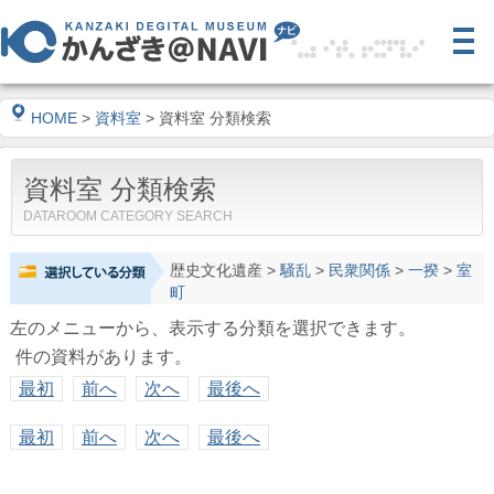
HOME
>
資料室
> 資料室 分類検索
資料室 分類検索
DATAROOM CATEGORY SEARCH
歴史文化遺産
>
騒乱
>
民衆関係
>
一揆
>
室
町
左のメニューから、表示する分類を選択できます。
件の資料があります。
最初
前へ
次へ
最後へ
最初
前へ
次へ
最後へ