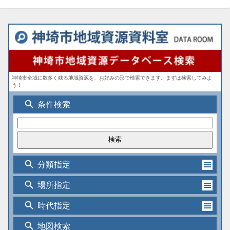
神埼市全域に数多く残る地域資源を、お好みの形で検索できます。まずは検索してみよ
う！
search
条件検索
search
分類指定
search
場所指定
search
時代指定
search
地図検索