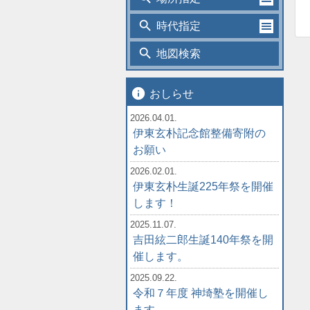
search
時代指定
search
地図検索
info
おしらせ
2026.04.01.
伊東玄朴記念館整備寄附の
お願い
2026.02.01.
伊東玄朴生誕225年祭を開催
します！
2025.11.07.
吉田絃二郎生誕140年祭を開
催します。
2025.09.22.
令和７年度 神埼塾を開催し
ます。