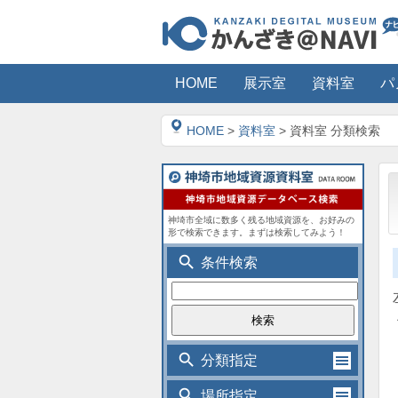
HOME
展示室
資料室
パ
HOME
>
資料室
> 資料室 分類検索
神埼市全域に数多く残る地域資源を、お好みの
形で検索できます。まずは検索してみよう！
search
条件検索
search
分類指定
search
場所指定