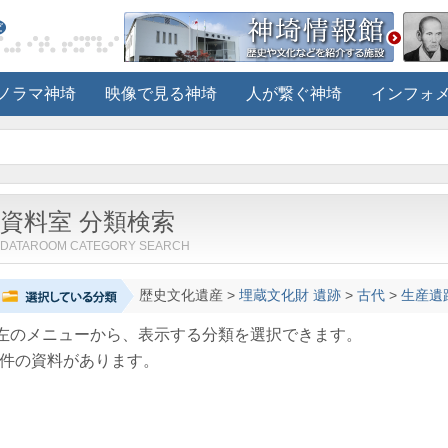
ノラマ神埼
映像で見る神埼
人が繋ぐ神埼
インフォ
資料室 分類検索
DATAROOM CATEGORY SEARCH
歴史文化遺産
>
埋蔵文化財 遺跡
>
古代
>
生産遺
左のメニューから、表示する分類を選択できます。
件の資料があります。