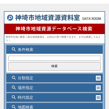
神埼市全域に数多く残る地域資源を、お好みの形で検索できます。まずは検索してみよ
う！
search
条件検索
search
分類指定
search
場所指定
search
時代指定
search
地図検索