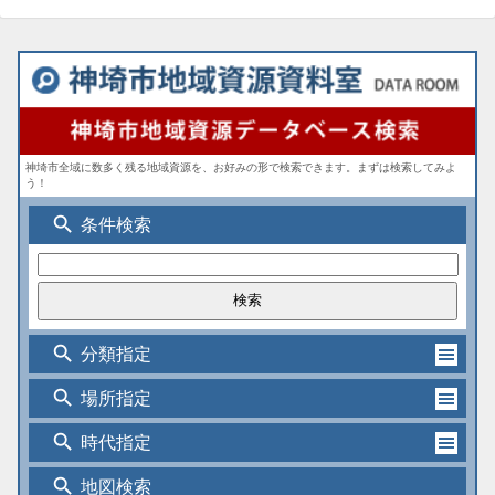
神埼市全域に数多く残る地域資源を、お好みの形で検索できます。まずは検索してみよ
う！
search
条件検索
search
分類指定
search
場所指定
search
時代指定
search
地図検索