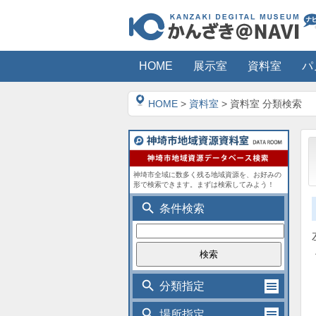
HOME
展示室
資料室
パ
HOME
>
資料室
> 資料室 分類検索
神埼市全域に数多く残る地域資源を、お好みの
形で検索できます。まずは検索してみよう！
search
条件検索
search
分類指定
search
場所指定