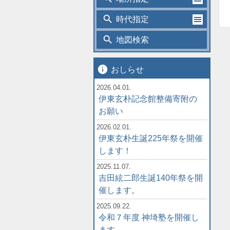
search
時代指定
search
地図検索
info
おしらせ
2026.04.01.
伊東玄朴記念館整備寄附の
お願い
2026.02.01.
伊東玄朴生誕225年祭を開催
します！
2025.11.07.
吉田絃二郎生誕140年祭を開
催します。
2025.09.22.
令和７年度 神埼塾を開催し
ます。