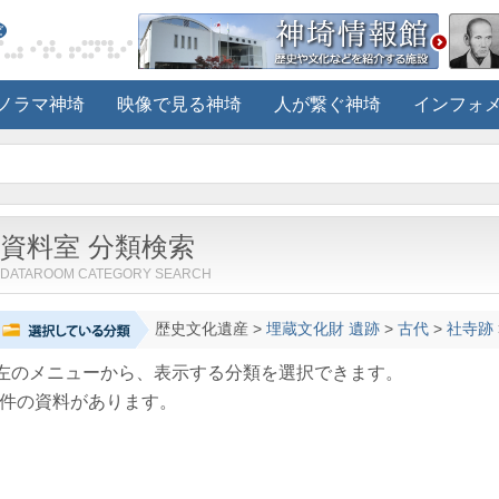
ノラマ神埼
映像で見る神埼
人が繋ぐ神埼
インフォ
資料室 分類検索
DATAROOM CATEGORY SEARCH
歴史文化遺産
>
埋蔵文化財 遺跡
>
古代
>
社寺跡
左のメニューから、表示する分類を選択できます。
件の資料があります。