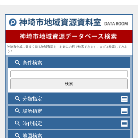
神埼市全域に数多く残る地域資源を、お好みの形で検索できます。まずは検索してみよ
う！
search
条件検索
search
分類指定
search
場所指定
search
時代指定
search
地図検索