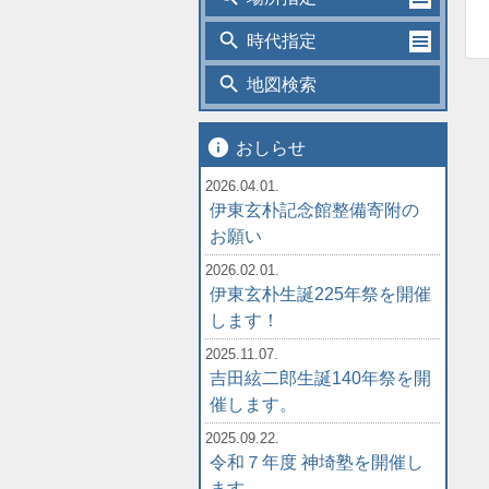
search
時代指定
search
地図検索
info
おしらせ
2026.04.01.
伊東玄朴記念館整備寄附の
お願い
2026.02.01.
伊東玄朴生誕225年祭を開催
します！
2025.11.07.
吉田絃二郎生誕140年祭を開
催します。
2025.09.22.
令和７年度 神埼塾を開催し
ます。