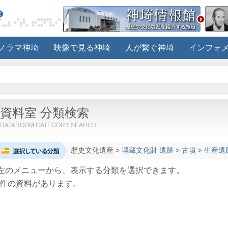
ノラマ神埼
映像で見る神埼
人が繋ぐ神埼
インフォ
資料室 分類検索
DATAROOM CATEGORY SEARCH
歴史文化遺産
>
埋蔵文化財 遺跡
>
古墳
>
生産遺
左のメニューから、表示する分類を選択できます。
件の資料があります。