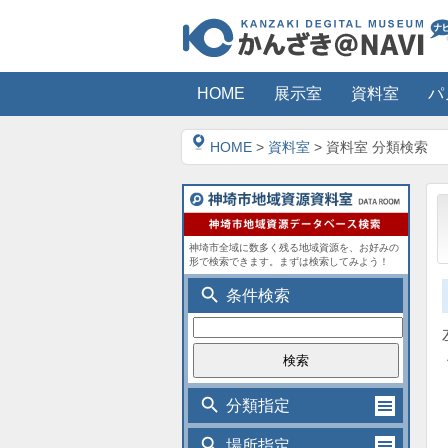
HOME
展示室
資料室
パ
HOME
>
資料室
> 資料室 分類検索
神埼市全域に数多く残る地域資源を、お好みの
形で検索できます。まずは検索してみよう！
search
条件検索
search
分類指定
search
場所指定