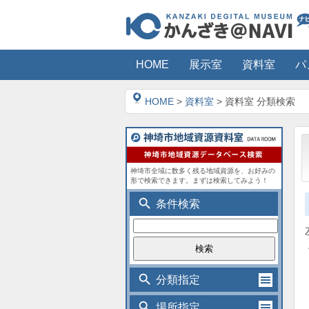
HOME
展示室
資料室
パ
HOME
>
資料室
> 資料室 分類検索
神埼市全域に数多く残る地域資源を、お好みの
形で検索できます。まずは検索してみよう！
search
条件検索
search
分類指定
search
場所指定