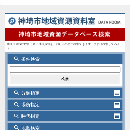
神埼市全域に数多く残る地域資源を、お好みの形で検索できます。まずは検索してみよ
う！
search
条件検索
search
分類指定
search
場所指定
search
時代指定
search
地図検索