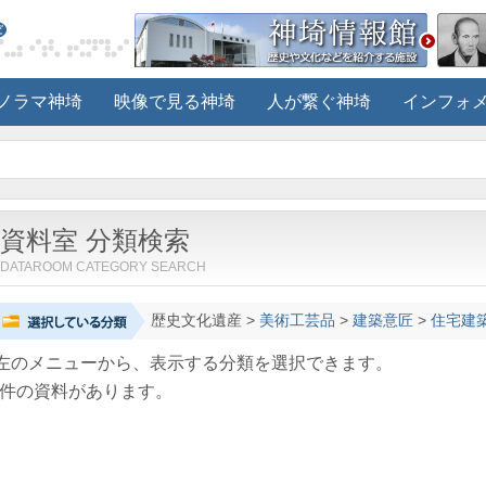
ノラマ神埼
映像で見る神埼
人が繋ぐ神埼
インフォ
資料室 分類検索
DATAROOM CATEGORY SEARCH
歴史文化遺産
>
美術工芸品
>
建築意匠
>
住宅建
左のメニューから、表示する分類を選択できます。
件の資料があります。