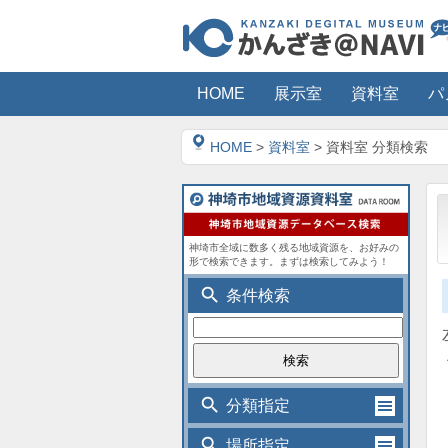
HOME
展示室
資料室
パ
HOME
>
資料室
> 資料室 分類検索
神埼市全域に数多く残る地域資源を、お好みの
形で検索できます。まずは検索してみよう！
search
条件検索
search
分類指定
search
場所指定