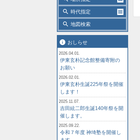
search
時代指定
search
地図検索
info
おしらせ
2026.04.01.
伊東玄朴記念館整備寄附の
お願い
2026.02.01.
伊東玄朴生誕225年祭を開催
します！
2025.11.07.
吉田絃二郎生誕140年祭を開
催します。
2025.09.22.
令和７年度 神埼塾を開催し
ます。