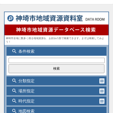
神埼市全域に数多く残る地域資源を、お好みの形で検索できます。まずは検索してみよ
う！
search
条件検索
search
分類指定
search
場所指定
search
時代指定
search
地図検索