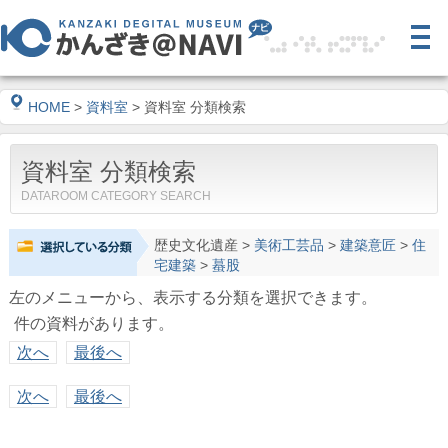
HOME
>
資料室
> 資料室 分類検索
資料室 分類検索
DATAROOM CATEGORY SEARCH
歴史文化遺産
>
美術工芸品
>
建築意匠
>
住
宅建築
>
蟇股
左のメニューから、表示する分類を選択できます。
件の資料があります。
次へ
最後へ
次へ
最後へ