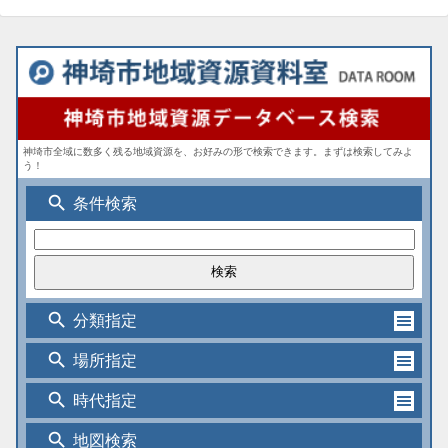
神埼市全域に数多く残る地域資源を、お好みの形で検索できます。まずは検索してみよ
う！
search
条件検索
search
分類指定
search
場所指定
search
時代指定
search
地図検索