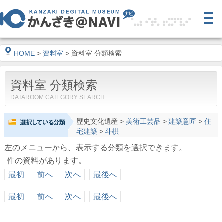
HOME
>
資料室
> 資料室 分類検索
資料室 分類検索
DATAROOM CATEGORY SEARCH
歴史文化遺産
>
美術工芸品
>
建築意匠
>
住
宅建築
>
斗栱
左のメニューから、表示する分類を選択できます。
件の資料があります。
最初
前へ
次へ
最後へ
最初
前へ
次へ
最後へ