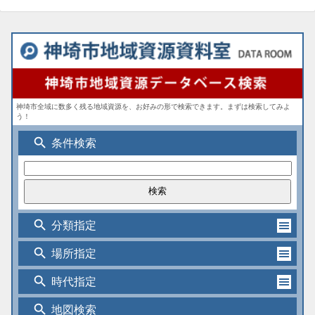
神埼市全域に数多く残る地域資源を、お好みの形で検索できます。まずは検索してみよ
う！
search
条件検索
search
分類指定
search
場所指定
search
時代指定
search
地図検索