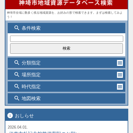
神埼市全域に数多く残る地域資源を、お好みの形で検索できます。まずは検索してみよ
う！
search
条件検索
search
分類指定
search
場所指定
search
時代指定
search
地図検索
info
おしらせ
2026.04.01.