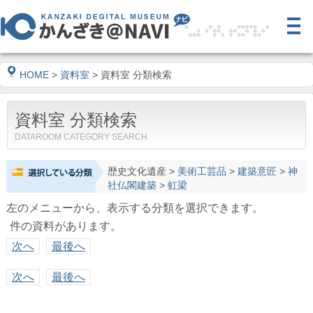
HOME
>
資料室
> 資料室 分類検索
資料室 分類検索
DATAROOM CATEGORY SEARCH
歴史文化遺産
>
美術工芸品
>
建築意匠
>
神
社仏閣建築
>
虹梁
左のメニューから、表示する分類を選択できます。
件の資料があります。
次へ
最後へ
次へ
最後へ