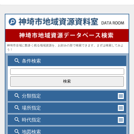
神埼市全域に数多く残る地域資源を、お好みの形で検索できます。まずは検索してみよ
う！
search
条件検索
search
分類指定
search
場所指定
search
時代指定
search
地図検索