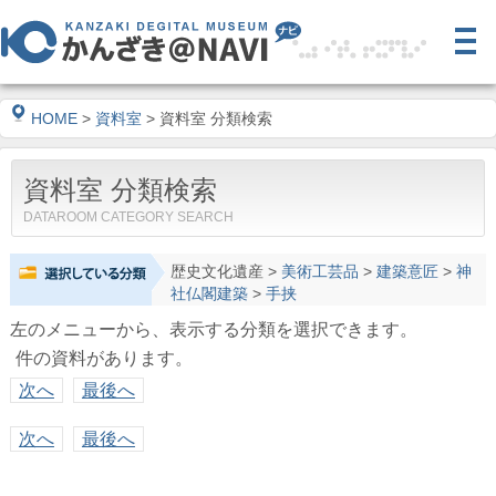
HOME
>
資料室
> 資料室 分類検索
資料室 分類検索
DATAROOM CATEGORY SEARCH
歴史文化遺産
>
美術工芸品
>
建築意匠
>
神
社仏閣建築
>
手挟
左のメニューから、表示する分類を選択できます。
件の資料があります。
次へ
最後へ
次へ
最後へ