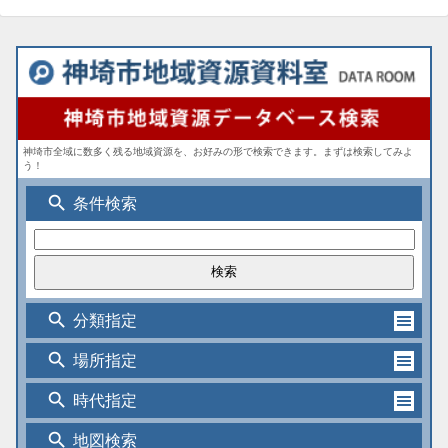
神埼市全域に数多く残る地域資源を、お好みの形で検索できます。まずは検索してみよ
う！
search
条件検索
search
分類指定
search
場所指定
search
時代指定
search
地図検索