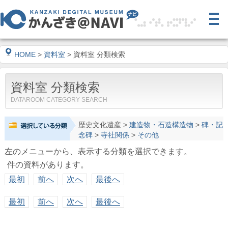
HOME
>
資料室
> 資料室 分類検索
資料室 分類検索
DATAROOM CATEGORY SEARCH
歴史文化遺産
>
建造物・石造構造物
>
碑・記
念碑
>
寺社関係
>
その他
左のメニューから、表示する分類を選択できます。
件の資料があります。
最初
前へ
次へ
最後へ
最初
前へ
次へ
最後へ