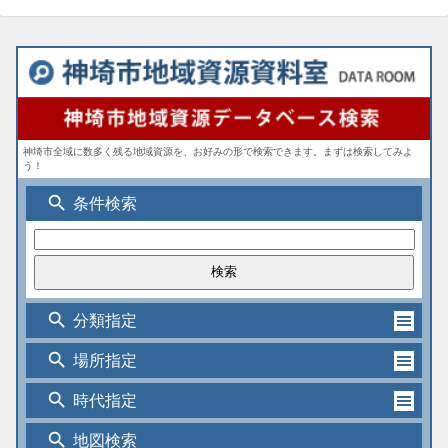
神埼市全域に数多く残る地域資源を、お好みの形で検索できます。まずは検索してみよ
う！
search
条件検索
search
分類指定
search
場所指定
search
時代指定
search
地図検索