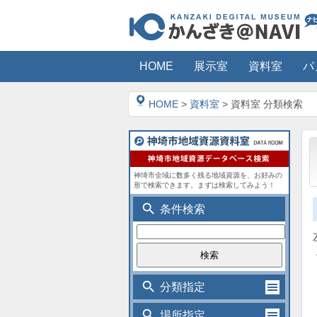
HOME
展示室
資料室
パ
HOME
>
資料室
> 資料室 分類検索
神埼市全域に数多く残る地域資源を、お好みの
形で検索できます。まずは検索してみよう！
search
条件検索
search
分類指定
search
場所指定