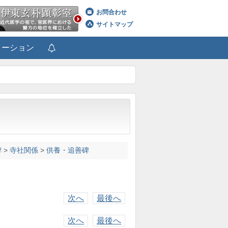
お問合わせ
サイトマップ
メーション
碑
>
寺社関係
>
供養・追善碑
次へ
最後へ
次へ
最後へ