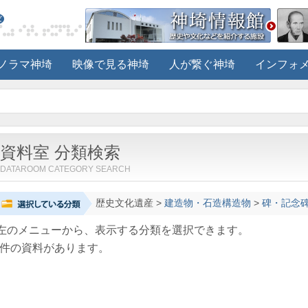
ノラマ神埼
映像で見る神埼
人が繋ぐ神埼
インフォ
資料室 分類検索
DATAROOM CATEGORY SEARCH
歴史文化遺産
>
建造物・石造構造物
>
碑・記念
左のメニューから、表示する分類を選択できます。
件の資料があります。