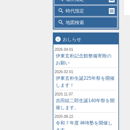
search
時代指定
search
地図検索
info
おしらせ
2026.04.01.
伊東玄朴記念館整備寄附の
お願い
2026.02.01.
伊東玄朴生誕225年祭を開催
します！
2025.11.07.
吉田絃二郎生誕140年祭を開
催します。
2025.09.22.
令和７年度 神埼塾を開催し
ます。