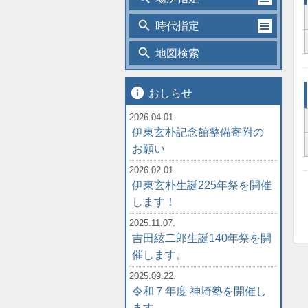
search
時代指定
search
地図検索
info
おしらせ
2026.04.01.
伊東玄朴記念館整備寄附の
お願い
2026.02.01.
伊東玄朴生誕225年祭を開催
します！
2025.11.07.
吉田絃二郎生誕140年祭を開
催します。
2025.09.22.
令和７年度 神埼塾を開催し
ます。