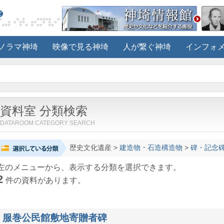
ノラマ神埼
映像で見る神埼
人が繋ぐ神埼
インフォ
資料室 分類検索
DATAROOM CATEGORY SEARCH
歴史文化遺産
>
建造物・石造構造物
>
碑・記念
左のメニューから、表示する分類を選択できます。
2
件の資料があります。
服巻公民館敷地寄贈者碑