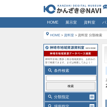
HOME
展示室
資料室
パ
HOME
>
資料室
> 資料室 分類検索
神埼市全域に数多く残る地域資源を、お好みの
形で検索できます。まずは検索してみよう！
search
条件検索
search
分類指定
search
場所指定