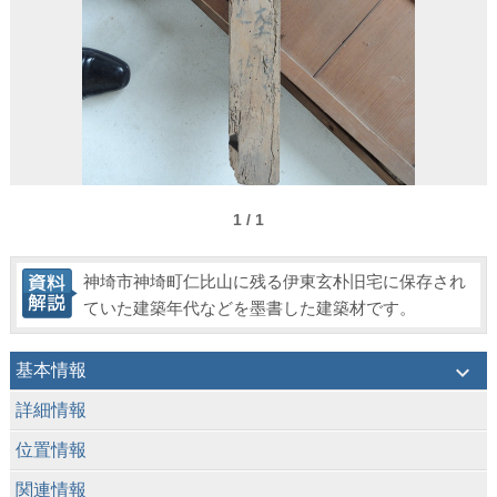
1 / 1
神埼市神埼町仁比山に残る伊東玄朴旧宅に保存され
ていた建築年代などを墨書した建築材です。
keyboard_arrow_down
基本情報
keyboard_arrow_down
詳細情報
keyboard_arrow_down
位置情報
keyboard_arrow_down
関連情報