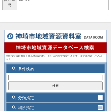
号
神埼市全域に数多く残る地域資源を、お好みの形で検索できます。まずは検索してみよ
う！
search
条件検索
search
分類指定
search
場所指定