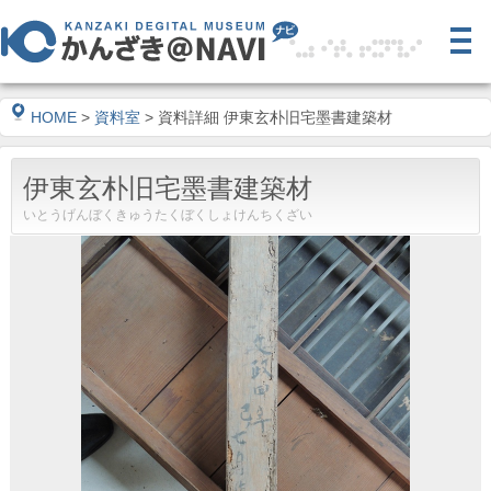
HOME
>
資料室
> 資料詳細 伊東玄朴旧宅墨書建築材
伊東玄朴旧宅墨書建築材
いとうげんぼくきゅうたくぼくしょけんちくざい