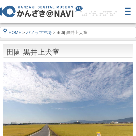
HOME
>
パノラマ神埼
> 田園 黒井上犬童
田園 黒井上犬童