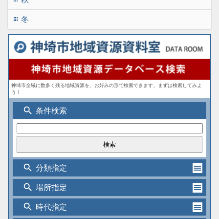
冬
apps
神埼市全域に数多く残る地域資源を、お好みの形で検索できます。まずは検索してみよ
う！
search
条件検索
search
分類指定
search
場所指定
search
時代指定