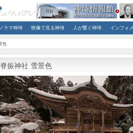
ノラマ神埼
映像で見る神埼
人が繋ぐ神埼
インフォ
景色
脊振神社 雪景色