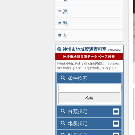
夏
apps
秋
apps
冬
apps
神埼市全域に数多く残る地域資源を、お好みの
形で検索できます。まずは検索してみよう！
search
条件検索
search
分類指定
search
場所指定