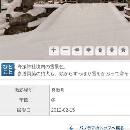
脊振神社境内の雪景色。
参道両脇の狛犬も、頭からすっぽり雪をかぶって寒そ
撮影場所
脊振町
季節
冬
撮影日
2012-02-15