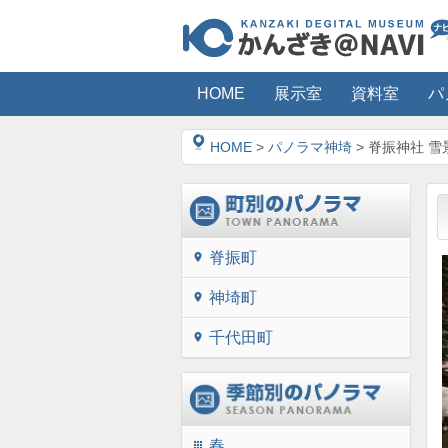
HOME
展示室
資料室
パ
HOME
>
パノラマ神埼
> 脊振神社 雪
脊振町
location_on
神埼町
location_on
千代田町
location_on
春
apps